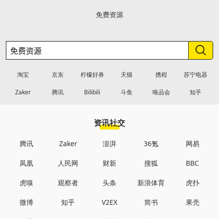
免费资源
淘宝
京东
柠檬好券
天猫
携程
苏宁电器
Zaker
腾讯
Bilibili
斗鱼
唯品会
知乎
资讯社交
腾讯
Zaker
澎湃
36氪
网易
凤凰
人民网
财新
搜狐
BBC
虎嗅
观察者
头条
新浪体育
虎扑
微博
知乎
V2EX
简书
果壳