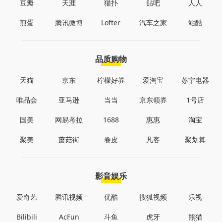
豆瓣
天涯
猫扑
贴吧
人人
煎蛋
腾讯微博
Lofter
汽车之家
站酷
品质购物
天猫
京东
柠檬好券
爱淘宝
苏宁电器
唯品会
亚马逊
当当
京东领券
1号店
国美
网易考拉
1688
惠惠
淘宝
聚美
蘑菇街
卷皮
凡客
聚划算
影音娱乐
爱奇艺
腾讯视频
优酷
搜狐视频
乐视
Bilibili
AcFun
斗鱼
虎牙
熊猫